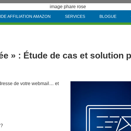
bilité, Crédibilité et Profitabilit
IDE AFFILIATION AMAZON
SERVICES
BLOGUE
 » : Étude de cas et solution 
’adresse de votre webmail… et
 ?