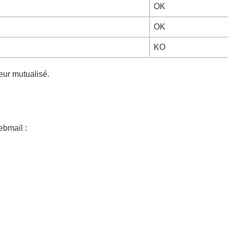
OK
OK
KO
eur mutualisé.
ebmail :