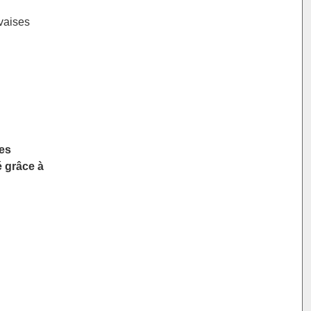
uvaises
les
é grâce à