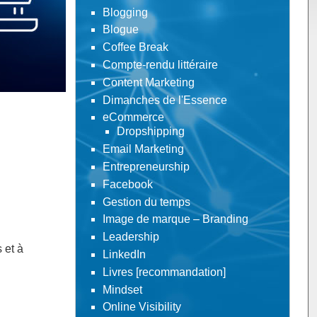
Blogging
Blogue
Coffee Break
Compte-rendu littéraire
Content Marketing
Dimanches de l'Essence
eCommerce
Dropshipping
Email Marketing
Entrepreneurship
Facebook
Gestion du temps
Image de marque – Branding
Leadership
 et à
LinkedIn
Livres [recommandation]
Mindset
Online Visibility